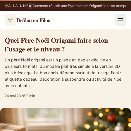
À LA UNE
Comment réussir une Pyramide en Origami sans se tromper
07/08
0
Défilou en Filou
Quel Père Noël Origami faire selon l’usage et le niveau ?
Quel Père Noël Origami faire selon
l’usage et le niveau ?
Un père Noël origami est un pliage en papier décliné en
plusieurs formats, du modèle plat très simple à la version 3D
plus bricolage. Le bon choix dépend surtout de l’usage final :
étiquette cadeau, décoration à suspendre ou activité de Noël
avec enfants.
24 mai 2026
9 min