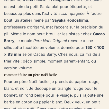
on est loin du petit Santa plat pour étiquette, et
beaucoup plus dans l’activité accompagnée. À l’autre
bout, un
atelier
mené par
Sayaka Hodoshima
,
professeure d’origami, met l’accent sur la précision du
pli. Même le nom peut brouiller les pistes : chez
Cacao
Barry
, le moule
Père Noël Origami
renvoie à une
silhouette facettée en volume, donnée pour
150 × 100
× 83 mm
selon Cacao Barry. Chez nous, ça m’aide à
trier vite : déco simple,
moment parent-enfant
, ou
version volume.
comment faire un père noël facile
Pour un père Noël facile, je prends du papier rouge,
blanc et noir. Je découpe un triangle rouge pour le
bonnet, un rond beige pour le visage, puis j’ajoute une
barbe en coton ou papier blanc. Deux yeux, un petit
nez, et c’est prêt. Chez nous, cette version simple