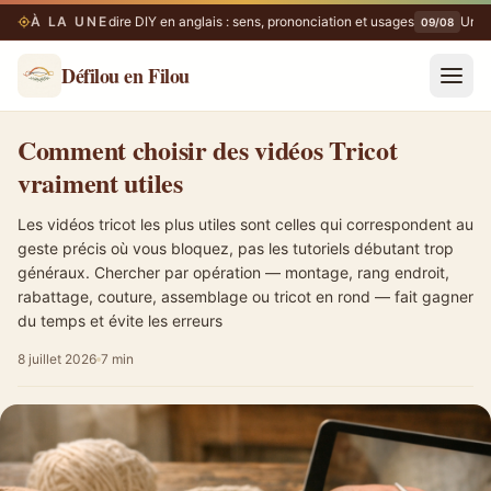
À LA UNE
Que veut dire DIY en anglais : sens, prononciation et usages
Un de
09/08
09/08
Défilou en Filou
Comment choisir des vidéos Tricot vraiment utiles
Comment choisir des vidéos Tricot
vraiment utiles
Les vidéos tricot les plus utiles sont celles qui correspondent au
geste précis où vous bloquez, pas les tutoriels débutant trop
généraux. Chercher par opération — montage, rang endroit,
rabattage, couture, assemblage ou tricot en rond — fait gagner
du temps et évite les erreurs
8 juillet 2026
7 min