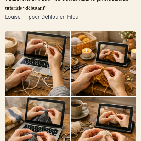
tutoriels “débutant”
Louise — pour Défilou en Filou