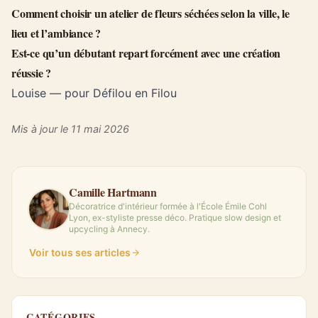
réservation et l’esprit du lieu. C’est concret. Et plus
utile qu’une galerie photo trop lisse, parce qu’en vrai
les couleurs sont parfois plus sourdes, le volume peut
pencher d’un côté, et certaines tiges cassent net.
Louise — pour Défilou en Filou
Ma méthode de tri rapide avant inscription
Louise — pour Défilou en Filou
Comment reconnaître un vrai atelier composition florale
séchée débutant ?
Avant de réserver, quels indices montrent qu’un atelier est
guidé et pas seulement récréatif ?
Un atelier de fleurs séchées pour débutant fournit-il
généralement tout le matériel ?
Quelle différence entre un atelier floral spécialisé et une activité
créative proposée parmi d’autres loisirs ?
Comment choisir un atelier de fleurs séchées selon la ville, le