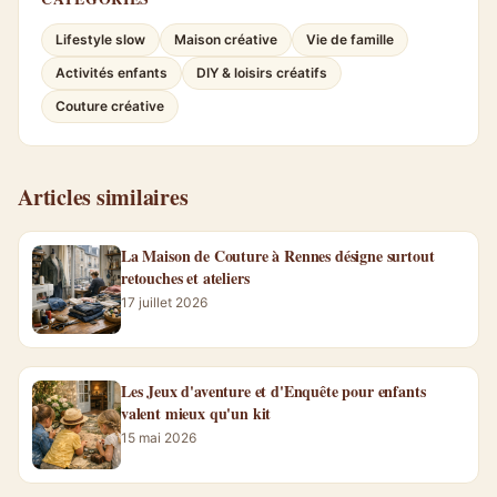
lieu et l’ambiance ?
Est-ce qu’un débutant repart forcément avec une création
réussie ?
Louise — pour Défilou en Filou
Mis à jour le 11 mai 2026
Camille Hartmann
Décoratrice d'intérieur formée à l'École Émile Cohl
Lyon, ex-styliste presse déco. Pratique slow design et
upcycling à Annecy.
Voir tous ses articles
CATÉGORIES