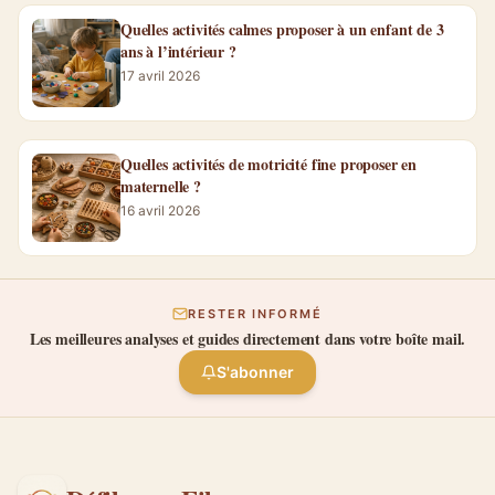
Lifestyle slow
Maison créative
Vie de famille
Activités enfants
DIY & loisirs créatifs
Couture créative
Articles similaires
La Maison de Couture à Rennes désigne surtout
retouches et ateliers
17 juillet 2026
Les Jeux d'aventure et d'Enquête pour enfants
valent mieux qu'un kit
15 mai 2026
Quelles activités calmes proposer à un enfant de 3