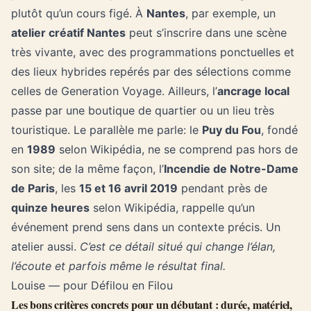
Pourquoi le contexte local change vraiment l’expérience d’un
atelier de fleurs séchées
Deux ateliers de fleurs séchées peuvent porter le
même nom et pourtant offrir des sensations très
différentes selon la
ville
, le lieu et l’ambiance. Un
atelier local fleurs séchées
dans un café créatif, une
boutique artisanale ou un espace événementiel ne
raconte pas la même histoire, même avec les mêmes
brassées d’avoine, de lagurus et d’eucalyptus. Chez
nous, j’ai vite vu qu’on ne réserve pas seulement un
bouquet à composer, mais un
format d’atelier
, un
rythme, une façon d’être guidé.
L’
expérience atelier ville
compte vraiment, surtout
pour un débutant qui cherche un moment agréable
plutôt qu’un cours figé. À
Nantes
, par exemple, un