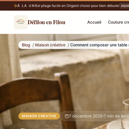
 tromper
À LA UNE
Quel pliage facile en Origami choisir pour bien débuter
Le 
05/08
05/08
Défilou en Filou
Accueil
Couture cr
Comment composer une table d’automne naturelle en famille
Blog
/
Maison créative
/
Comment composer une table d’
7 décembre 2025
7 min de lect
MAISON CRÉATIVE