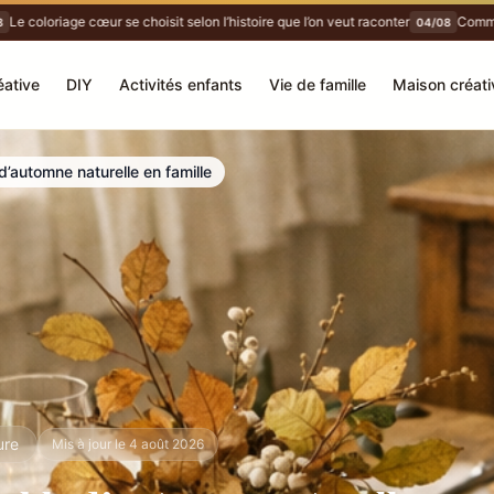
coloriage cœur se choisit selon l’histoire que l’on veut raconter
Comment fa
04/08
éative
DIY
Activités enfants
Vie de famille
Maison créati
automne naturelle en famille
ure
Mis à jour le 4 août 2026