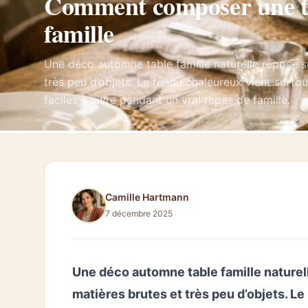
Comment composer une ta
famille
Une déco automne table famille naturelle repose s
très peu d’objets. Le rendu chaleureux vient surto
faciles à vivre pendant un vrai repas de famille.
Camille Hartmann
7 décembre 2025
Une déco automne table famille naturel
matières brutes et très peu d’objets. L