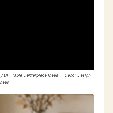
sy DIY Table Centerpiece Ideas — Decor Design
Ideas