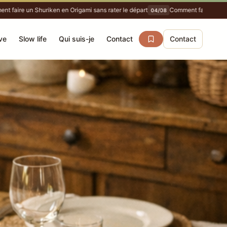
ire un Shuriken en Origami sans rater le départ
Comment faire une Citro
04/08
ve
Slow life
Qui suis-je
Contact
Contact