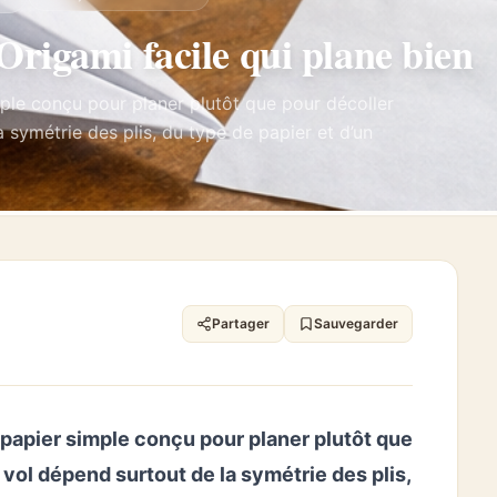
rigami facile qui plane bien
mple conçu pour planer plutôt que pour décoller
symétrie des plis, du type de papier et d’un
Partager
Sauvegarder
n papier simple conçu pour planer plutôt que
vol dépend surtout de la symétrie des plis,