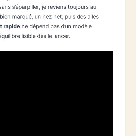
ans s’éparpiller, je reviens toujours au
 bien marqué, un nez net, puis des ailes
t rapide
ne dépend pas d’un modèle
uilibre lisible dès le lancer.