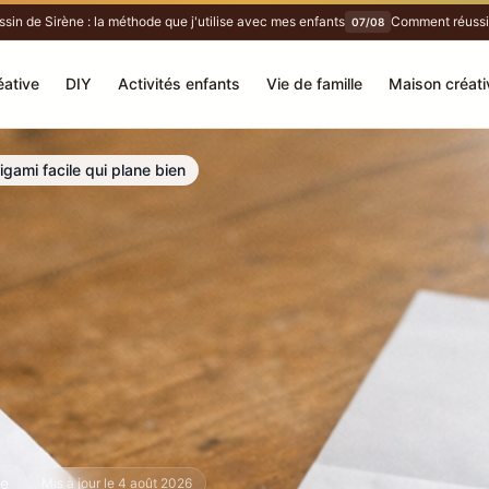
de Sirène : la méthode que j'utilise avec mes enfants
Comment réussir une
07/08
éative
DIY
Activités enfants
Vie de famille
Maison créati
gami facile qui plane bien
re
Mis à jour le 4 août 2026