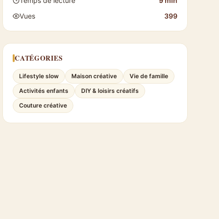
Temps de lecture
9 min
Vues
399
CATÉGORIES
Lifestyle slow
Maison créative
Vie de famille
Activités enfants
DIY & loisirs créatifs
Couture créative