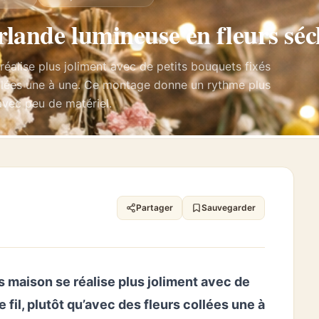
lande lumineuse en fleurs séc
éalise plus joliment avec de petits bouquets fixés
 collées une à une. Ce montage donne un rythme plus
 avec peu de matériel.
Partager
Sauvegarder
 maison se réalise plus joliment avec de
 fil, plutôt qu’avec des fleurs collées une à