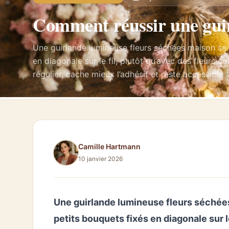
Comment réussir une guir
Une guirlande lumineuse fleurs séchées maison se r
en diagonale sur le fil, plutôt qu’avec des fleurs
régulier, cache mieux l’adhésif et reste accessible
Camille Hartmann
10 janvier 2026
Une guirlande lumineuse fleurs séchées
petits bouquets fixés en diagonale sur le