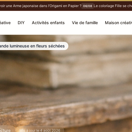
 une Arme japonaise dans l’Origami en Papier ?
Le coloriage Fille se choisit
06/08
éative
DIY
Activités enfants
Vie de famille
Maison créati
ande lumineuse en fleurs séchées
ecture
Mis à jour le 4 août 2026