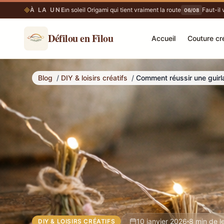
Fabriquer un soleil Origami qui tient vraiment la route
À LA UNE
Faut-il voir
06/08
06/08
Défilou en Filou
Accueil
Couture cr
Comment réussir une guirlande lumineuse en fleurs séchées
Blog
/
DIY & loisirs créatifs
/
Comment réussir une guirl
10 janvier 2026
8 min de l
DIY & LOISIRS CRÉATIFS