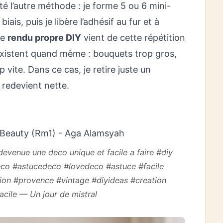
té l’autre méthode : je forme 5 ou 6 mini-
iais, puis je libère l’adhésif au fur et à
Le
rendu propre DIY
vient de cette répétition
s existent quand même : bouquets trop gros,
 vite. Dans ce cas, je retire juste un
e redevient nette.
Beauty (Rm1) - Aga Alamsyah
 devenue une deco unique et facile a faire #diy
eco #astucedeco #lovedeco #astuce #facile
ion #provence #vintage #diyideas #creation
acile — Un jour de mistral