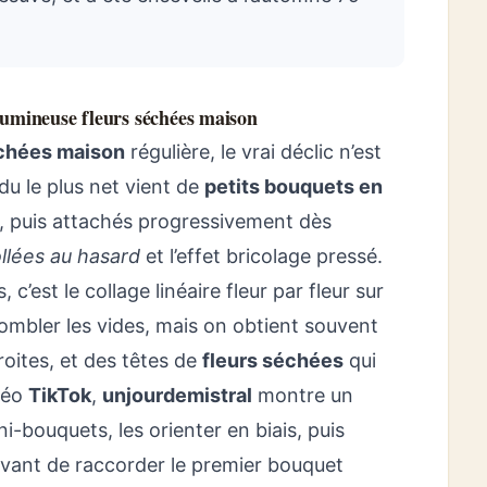
lumineuse fleurs séchées maison
échées maison
régulière, le vrai déclic n’est
ndu le plus net vient de
petits bouquets en
, puis attachés progressivement dès
ollées au hasard
et l’effet bricolage pressé.
, c’est le collage linéaire fleur par fleur sur
combler les vides, mais on obtient souvent
roites, et des têtes de
fleurs séchées
qui
déo
TikTok
,
unjourdemistral
montre un
-bouquets, les orienter en biais, puis
 avant de raccorder le premier bouquet