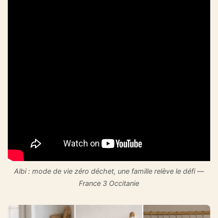
Albi : mode de vie zéro déchet, une famille relève le défi —
France 3 Occitanie