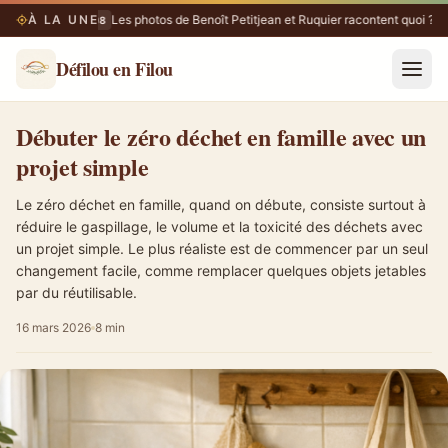
À LA UNE
Les photos de Benoît Petitjean et Ruquier racontent quoi ?
10/08
1
Défilou en Filou
Débuter le zéro déchet en famille avec un projet simple
Débuter le zéro déchet en famille avec un
projet simple
Le zéro déchet en famille, quand on débute, consiste surtout à
réduire le gaspillage, le volume et la toxicité des déchets avec
un projet simple. Le plus réaliste est de commencer par un seul
changement facile, comme remplacer quelques objets jetables
par du réutilisable.
16 mars 2026
8 min