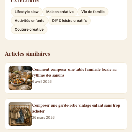
CATÉGORIES
Lifestyle slow
Maison créative
Vie de famille
Activités enfants
DIY & loisirs créatifs
Couture créative
Articles similaires
Comment composer une table familiale locale au
rythme des saisons
6 avril 2026
Composer une garde-robe vintage enfant sans trop
acheter
26 mars 2026