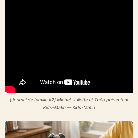
[Journal de famille #2] Michel, Juliette et Théo présentent
Kids-Matin — Kids-Matin