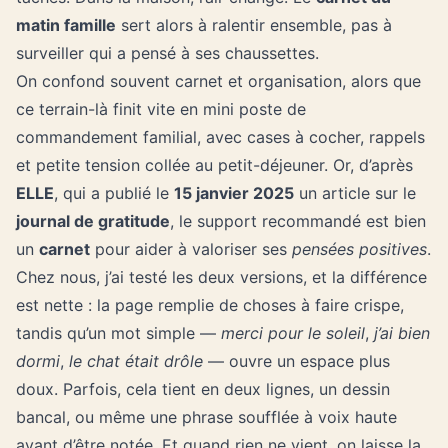
matin famille
sert alors à ralentir ensemble, pas à
surveiller qui a pensé à ses chaussettes.
On confond souvent carnet et organisation, alors que
ce terrain-là finit vite en mini poste de
commandement familial, avec cases à cocher, rappels
et petite tension collée au petit-déjeuner. Or, d’après
ELLE
, qui a publié le
15 janvier 2025
un article sur le
journal de gratitude
, le support recommandé est bien
un
carnet
pour aider à valoriser ses
pensées positives
.
Chez nous, j’ai testé les deux versions, et la différence
est nette : la page remplie de choses à faire crispe,
tandis qu’un mot simple —
merci pour le soleil
,
j’ai bien
dormi
,
le chat était drôle
— ouvre un espace plus
doux. Parfois, cela tient en deux lignes, un dessin
bancal, ou même une phrase soufflée à voix haute
avant d’être notée. Et quand rien ne vient, on laisse la