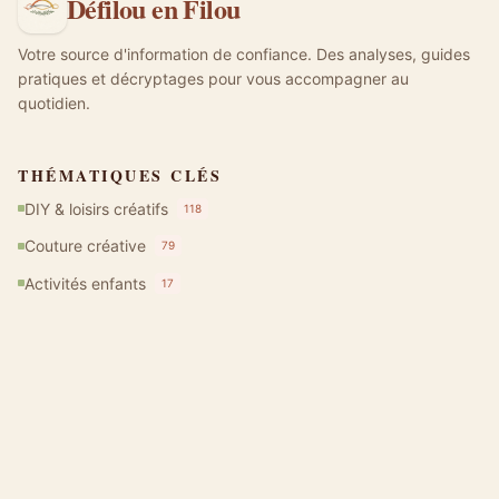
Défilou en Filou
Votre source d'information de confiance. Des analyses, guides
pratiques et décryptages pour vous accompagner au
quotidien.
THÉMATIQUES CLÉS
DIY & loisirs créatifs
118
Couture créative
79
Activités enfants
17
Lifestyle slow
10
Vie de famille
9
Maison créative
5
DERNIERS ARTICLES
Que veut dire DIY en anglais : sens, prononciation et usages