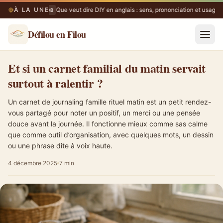
À LA UNE
Que veut dire DIY en anglais : sens, prononciation et usages
09/08
Défilou en Filou
Et si un carnet familial du matin servait surtout à ralentir ?
Et si un carnet familial du matin servait
surtout à ralentir ?
Un carnet de journaling famille rituel matin est un petit rendez-
vous partagé pour noter un positif, un merci ou une pensée
douce avant la journée. Il fonctionne mieux comme sas calme
que comme outil d’organisation, avec quelques mots, un dessin
ou une phrase dite à voix haute.
4 décembre 2025
7 min