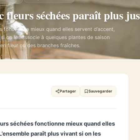
 fleurs séchées paraît plus jus
 fonctionne mieux quand elles servent d’accent,
 si on les associe à quelques plantes de saison
 en fleur ou des branches fraîches.
Partager
Sauvegarder
urs séchées fonctionne mieux quand elles
’ensemble paraît plus vivant si on les