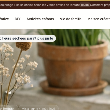
riage Fille se choisit selon les vraies envies de l’enfant
Comment préparer 
05/08
éative
DIY
Activités enfants
Vie de famille
Maison créati
fleurs séchées paraît plus juste
e lecture
Mis à jour le 4 août 2026