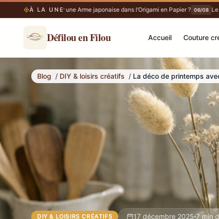
Faut-il voir une Arme japonaise dans l’Origami en Papier ?
À LA UNE
Le colo
06/08
06/08
Défilou en Filou
Accueil
Couture cr
La déco de printemps avec fleurs séchées paraît plus juste
Blog
/
DIY & loisirs créatifs
/
La déco de printemps avec 
17 décembre 2025
7 min d
DIY & LOISIRS CRÉATIFS