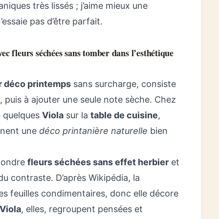
niques très lissés ; j’aime mieux une
essaie pas d’être parfait.
 fleurs séchées sans tomber dans l’esthétique
 déco printemps
sans surcharge, consiste
le, puis à ajouter une seule note sèche. Chez
 quelques
Viola
sur la
table de cuisine
,
onnent une
déco printanière naturelle
bien
nfondre
fleurs séchées sans effet herbier
et
du contraste. D’après Wikipédia, la
es feuilles condimentaires, donc elle décore
Viola
, elles, regroupent pensées et