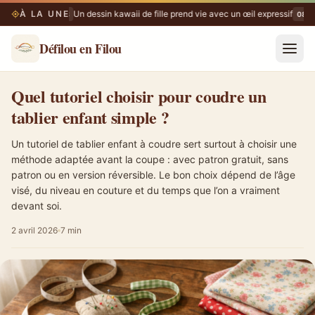
À LA UNE
Un dessin kawaii de fille prend vie avec un œil expressif
09/08
08/0
Défilou en Filou
Quel tutoriel choisir pour coudre un tablier enfant simple ?
Quel tutoriel choisir pour coudre un
tablier enfant simple ?
Un tutoriel de tablier enfant à coudre sert surtout à choisir une
méthode adaptée avant la coupe : avec patron gratuit, sans
patron ou en version réversible. Le bon choix dépend de l’âge
visé, du niveau en couture et du temps que l’on a vraiment
devant soi.
2 avril 2026
7 min