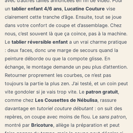
avec d’autres tailles annoncées en fin de vidéo. Pour
un
tablier enfant 4/6 ans
,
Lucatine Couture
vise
clairement cette tranche d’âge. Ensuite, tout se joue
dans votre confort de coupe et d’assemblage. Chez
nous, c’est souvent là que ça coince, pas à la machine.
Le
tablier réversible enfant
a un vrai charme pratique
: deux faces, donc une marge de secours quand la
peinture déborde ou que la compote glisse. En
échange, le montage demande un peu plus d’attention.
Retourner proprement les courbes, ce n’est pas
toujours la partie la plus zen. J’ai testé, et un coin peut
vite gondoler si je vais trop vite. Le
patron gratuit
,
comme chez
Les Cousettes de Nébulisa
, rassure
davantage en
tutoriel couture débutant
: on suit des
repères, on coupe avec moins de flou. Le
sans patron
,
montré par
Bricoture
, allège la préparation et peut