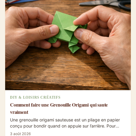
DIY & LOISIRS CRÉATIFS
Comment faire une Grenouille Origami qui saute
vraiment
Une grenouille origami sauteuse est un pliage en papier
conçu pour bondir quand on appuie sur l’arrière. Pour
qu’elle saute vraiment, il...
3 août 2026