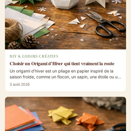
DIY & LOISIRS CRÉATIFS
Choisir un Origami d’Hiver qui tient vraiment la route
Un origami d’hiver est un pliage en papier inspiré de la
saison froide, comme un flocon, un sapin, une étoile ou un
bonhomme de neige. Le...
3 août 2026