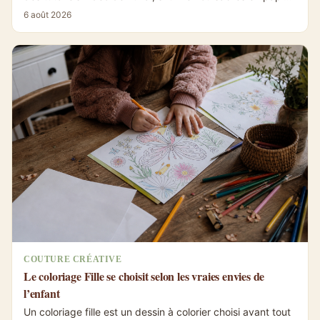
inspirés des ninjas, du...
6 août 2026
COUTURE CRÉATIVE
Le coloriage Fille se choisit selon les vraies envies de
l’enfant
Un coloriage fille est un dessin à colorier choisi avant tout