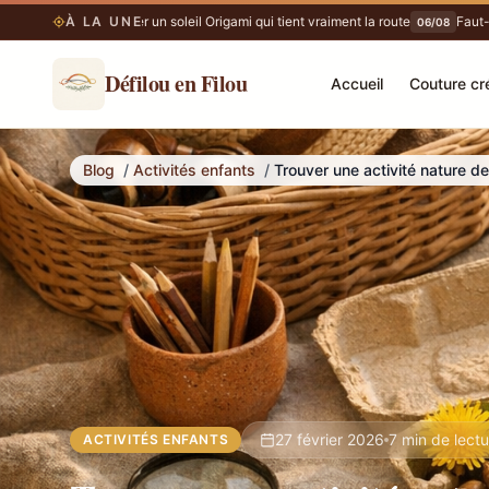
À LA UNE
Fabriquer un soleil Origami qui tient vraiment la route
Faut-il v
06/08
06/08
Défilou en Filou
Accueil
Couture cr
Trouver une activité nature de printemps vraiment adaptée à 5 ans
Blog
/
Activités enfants
/
Trouver une activité nature d
27 février 2026
7 min de lect
ACTIVITÉS ENFANTS