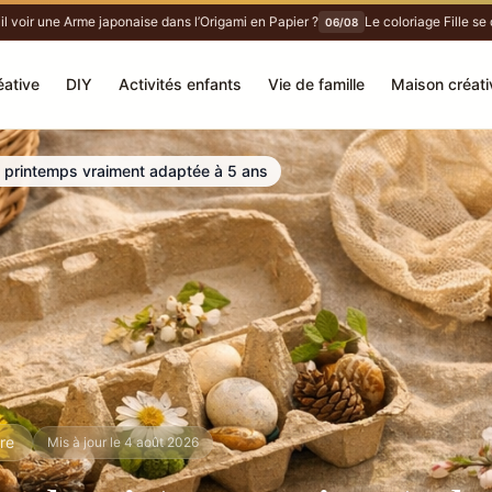
oir une Arme japonaise dans l’Origami en Papier ?
Le coloriage Fille se choi
06/08
éative
DIY
Activités enfants
Vie de famille
Maison créati
e printemps vraiment adaptée à 5 ans
ure
Mis à jour le 4 août 2026