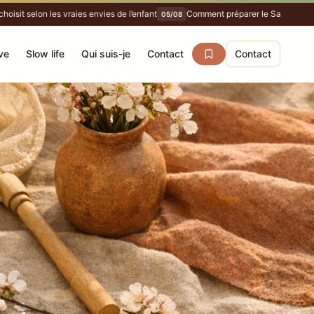
sit selon les vraies envies de l’enfant
Comment préparer le Salon DIY de P
05/08
ve
Slow life
Qui suis-je
Contact
Contact