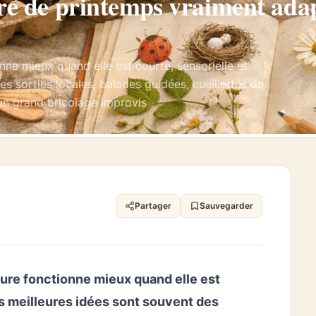
ure de printemps vraiment ada
nne mieux quand elle est courte, sensorielle et
es sorties locales, balades guidées, cueillettes ou
’un grand bricolage improvis
Partager
Sauvegarder
ture fonctionne mieux quand elle est
Les meilleures idées sont souvent des