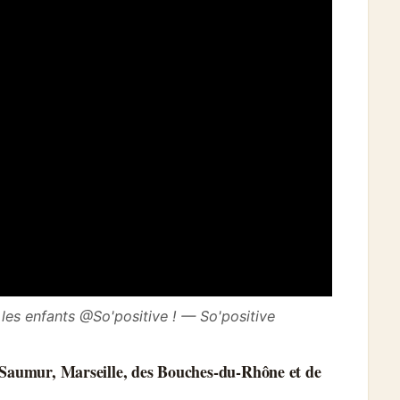
 les enfants @So'positive ! — So'positive
e Saumur, Marseille, des Bouches-du-Rhône et de