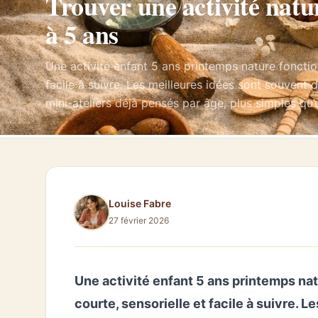
Trouver une activité nat
à 5 ans
Une activité enfant 5 ans printemps nature fonctio
facile à suivre. Les meilleures idées sont souvent d
mini-ateliers déjà pensés par âge, plus simples qu
Louise Fabre
27 février 2026
Une activité enfant 5 ans printemps na
courte, sensorielle et facile à suivre. 