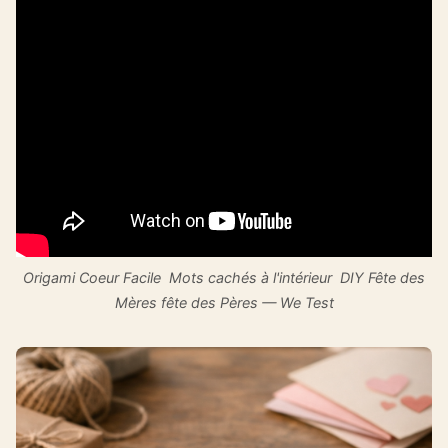
Origami Coeur Facile ️ Mots cachés à l'intérieur ️ DIY Fête des
Mères fête des Pères — We Test