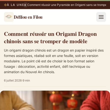
À LA UNE
Comment réussir une Pyramide en Origami sans se tromper
07/08
0
Défilou en Filou
Comment réussir un Origami Dragon chinois sans se tromper de mo
Comment réussir un Origami Dragon
chinois sans se tromper de modèle
Un origami dragon chinois est un dragon en papier inspiré des
formes asiatiques, réalisé soit en une feuille, soit en version
modulaire. Le point clé est de choisir le bon format selon
l’usage : décoration, activité enfant, défi technique ou
animation du Nouvel An chinois.
6 juillet 2026
9 min