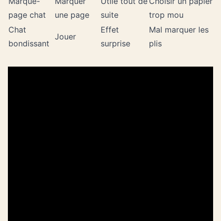
Marque-
Marquer
Utile tout de
Choisir un papier
page chat
une page
suite
trop mou
Chat
Effet
Mal marquer les
Jouer
bondissant
surprise
plis